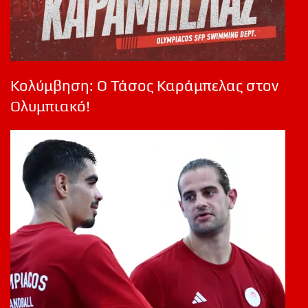
Κολύμβηση: Ο Τάσος Καράμπελας στον
Ολυμπιακό!