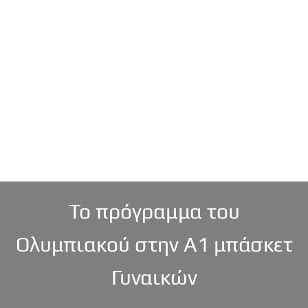
Ποδόσφαιρο Γυναικών: Η
Νάνσυ Ατάκο Εμπάγια στον
Ολυμπιακό!