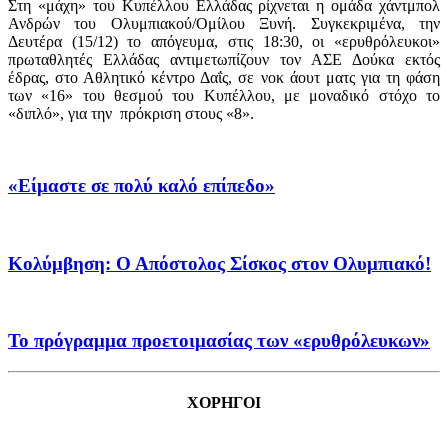
Στη «μάχη» του Κυπέλλου Ελλάδας ρίχνεται η ομάδα χάντμπολ
Ανδρών του Ολυμπιακού/Ομίλου Ξυνή. Συγκεκριμένα, την
Δευτέρα (15/12) το απόγευμα, στις 18:30, οι «ερυθρόλευκοι»
πρωταθλητές Ελλάδας αντιμετωπίζουν τον ΑΣΕ Δούκα εκτός
έδρας, στο Αθλητικό κέντρο Δαΐς, σε νοκ άουτ ματς για τη φάση
των «16» του θεσμού του Κυπέλλου, με μοναδικό στόχο το
«διπλό», για την πρόκριση στους «8».
«Είμαστε σε πολύ καλό επίπεδο»
Κολύμβηση: Ο Απόστολος Σίσκος στον Ολυμπιακό!
Το πρόγραμμα προετοιμασίας των «ερυθρόλευκων»
ΧΟΡΗΓΟΙ