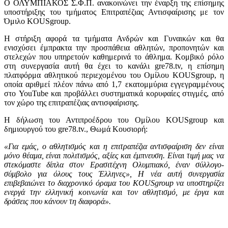
Ο ΟΛΥΜΠΙΑΚΟΣ Σ.Φ.Π. ανακοινώνει την έναρξη της επίσημης
υποστήριξης του τμήματος Επιτραπέζιας Αντισφαίρισης με τον
Όμιλο KOUSgroup.
Η στήριξη αφορά τα τμήματα Ανδρών και Γυναικών και θα
ενισχύσει έμπρακτα την προσπάθεια αθλητών, προπονητών και
στελεχών που υπηρετούν καθημερινά το άθλημα. Κομβικό ρόλο
στη συνεργασία αυτή θα έχει το κανάλι gre78.tv, η επίσημη
πλατφόρμα αθλητικού περιεχομένου του Ομίλου KOUSgroup, η
οποία αριθμεί πλέον πάνω από 1,7 εκατομμύρια εγγεγραμμένους
στο YouTube και προβάλλει συστηματικά κορυφαίες στιγμές, από
τον χώρο της επιτραπέζιας αντισφαίρισης.
Η δήλωση του Αντιπροέδρου του Ομίλου KOUSgroup και
δημιουργού του gre78.tv., Θωμά Κουσιορή:
«Για εμάς, ο αθλητισμός και η επιτραπέζια αντισφαίριση δεν είναι
μόνο θέαμα, είναι πολιτισμός, αξίες και έμπνευση. Είναι τιμή μας να
στεκόμαστε δίπλα στον Ερασιτέχνη Ολυμπιακό, έναν σύλλογο-
σύμβολο για όλους τους Έλληνες», Η νέα αυτή συνεργασία
επιβεβαιώνει το διαχρονικό όραμα του KOUSgroup να υποστηρίζει
ενεργά την ελληνική κοινωνία και τον αθλητισμό, με έργα και
δράσεις που κάνουν τη διαφορά».