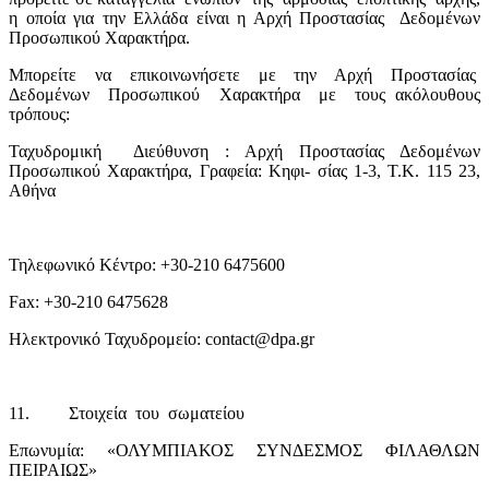
η οποία για την Ελλάδα είναι η Αρχή Προστασίας
Δεδομένων
Προσωπικού Χαρακτήρα.
Μπορείτε
να
επικοινωνήσετε
με
την
Αρχή
Προστασίας
Δεδομένων
Προσωπικού
Χαρακτήρα
με
τους ακόλουθους
τρόπους:
Ταχυδρομική
Διεύθυνση : Αρχή Προστασίας Δεδομένων
Προσωπικού Χαρακτήρα, Γραφεία: Κηφι- σίας 1-3, Τ.Κ. 115 23,
Αθήνα
Τηλεφωνικό Κέντρο: +30-210 6475600
Fax
: +30-210 6475628
Ηλεκτρονικό Ταχυδρομείο:
contact
@
dpa
.
gr
11.
Στοιχεία
του
σωματείου
Επωνυμία: «ΟΛΥΜΠΙΑΚΟΣ ΣΥΝΔΕΣΜΟΣ ΦΙΛΑΘΛΩΝ
ΠΕΙΡΑΙΩΣ»