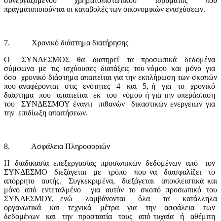
συνεργαζόμενου χρηματοπιστωτικού Ιδρύματος που
πραγματοποιούνται οι καταβολές των οικονομικών ενισχύσεων.
7.
Χρονικό διάστημα διατήρησης
Ο
ΣΥΝΔΕΣΜΟΣ
θα
διατηρεί
τα
προσωπικά
δεδομένα
σύμφωνα
με
τις
ισχύουσες
διατάξεις
του νόμου
και
μόνο
για
όσο
χρονικό διάστημα απαιτείται για την εκπλήρωση των σκοπών
που αναφέρονται
στις
ενότητες
4
και
5, ή
για
το
χρονικό
διάστημα
που
απαιτείται
εκ
του
νόμου ή για την υπεράσπιση
του
ΣΥΝΔΕΣΜΟΥ έναντι
πιθανών
δικαστικών ενεργειών για
την
επιδίωξη απαιτήσεων.
8.
Ασφάλεια Πληροφοριών
Η
διαδικασία
επεξεργασίας
προσωπικών
δεδομένων
από
τον
ΣΥΝΔΕΣΜΟ
διεξάγεται
με
τρόπο
που να
διασφαλίζει
το
απόρρητο
αυτής.
Συγκεκριμένα,
διεξάγεται
αποκλειστικά και
μόνο από εντεταλμένο
για αυτόν το σκοπό προσωπικό του
ΣΥΝΔΕΣΜΟΥ, ενώ
λαμβάνονται
όλα
τα
κατάλληλα
οργανωτικά
και
τεχνικά
μέτρα
για
την
ασφάλεια
των
δεδομένων
και
την
προστασία
τους
από τυχαία
ή
αθέμιτη