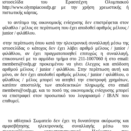
ιστοσελίδα του Ερασιτέχνη Ολυμπιακού
http://www.olympiacossfp.gr με την χρήση χρεωστικής ή
πιστωτικής κάρτας.
το αντίτιμο της οικονομικής ενίσχυσης δεν επιστρέφεται στον
φίλαθλο / μέλος σε περίπτωση που έχει αποδοθεί αριθμός μέλους /
junior / φιλάθλου.
στην περίπτωση όπου κατά την ηλεκτρονική συναλλαγή μέσω της
ιστοσελίδας ο κάτοχος δεν έχει λάβει αριθμό μέλους / junior /
φιλάθλου, αν έχει πραγματοποιηθεί επιτυχώς η συναλλαγή,
επικοινωνεί με το αρμόδιο τμήμα στο 211-1007060 ή στο email:
members@osfp,gr προκειμένου να γίνει έλεγχος και απόδοση
αριθμού μέλους / junior / φιλάθλου.​ Στην περίπτωση αυτή και
μόνο, αν δεν έχει αποδοθεί αριθμός μέλους / junior / φιλάθλου, ο
φίλαθλος / μέλος μπορεί να αιτηθεί την επιστροφή χρημάτων,
κατόπιν αποστολής των αποδεικτικών πληρωμής στο email
members@osfp,gr, και το ποσό της οικονομικής ενίσχυσης μπορεί
να επιστραφεί στον προσωπικό του λογαριασμό / ΙΒΑΝ που
επιθυμεί.
το αθλητικό Σωματείο δεν έχει τη δυνατότητα ακύρωσης και
αμφισβήτησης ηλεκτρονικής συναλλαγής μέσω του