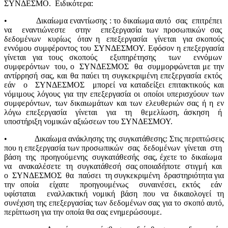
ΣΥΝΔΕΣΜΟ.
Ειδικότερα:
•
Δικαίωμα εναντίωσης : το δικαίωμα αυτό
σας
επιτρέπει
να
εναντιώνεστε
στην
επεξεργασία των προσωπικών σας
δεδομένων
κυρίως
όταν η
επεξεργασία
γίνεται
για σκοπούς
εννόμου συμφέροντος του ΣΥΝΔΕΣΜΟΥ. Εφόσον η επεξεργασία
γίνεται για τους σκοπούς
εξυπηρέτησης
των
εννόμων
συμφερόντων
του, ο
ΣΥΝΔΕΣΜΟΣ
θα
συμμορφώνεται με την
αντίρρησή σας, και θα παύει τη συγκεκριμένη επεξεργασία εκτός
εάν
ο
ΣΥΝΔΕΣΜΟΣ
μπορεί να καταδείξει επιτακτικούς και
νόμιμους λόγους για την επεξεργασία οι οποίοι υπερισχύουν των
συμφερόντων, των δικαιωμάτων και των ελευθεριών σας ή η εν
λόγω επεξεργασία
γίνεται
για
τη
θεμελίωση, άσκηση
ή
υποστήριξη νομικών αξιώσεων του ΣΥΝΔΕΣΜΟΥ.
•
Δικαίωμα ανάκλησης της συγκατάθεσης: Στις περιπτώσεις
που η επεξεργασία των προσωπικών
σας
δεδομένων
γίνεται
στη
βάση
της
προηγούμενης
συγκατάθεσής
σας, έχετε το
δικαίωμα
να
ανακαλέσετε
τη
συγκατάθεσή
σας οποιαδήποτε
στιγμή
και
ο
ΣΥΝΔΕΣΜΟΣ
θα
παύσει
τη συγκεκριμένη
δραστηριότητα για
την οποία
είχατε
προηγουμένως
συναινέσει, εκτός
εάν
υφίσταται
εναλλακτική νομική βάση που να δικαιολογεί τη
συνέχιση της επεξεργασίας των δεδομένων σας για το σκοπό αυτό,
περίπτωση για την οποία θα σας ενημερώσουμε.