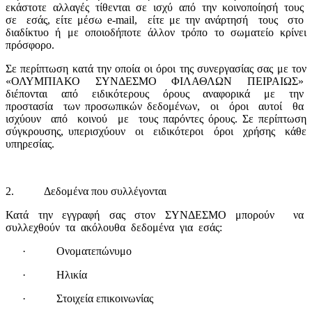
εκάστοτε
αλλαγές
τίθενται
σε
ισχύ
από
την
κοινοποίησή
τους
σε
εσάς, είτε μέσω
e
-
mail
,
είτε με την ανάρτησή
τους
στο
διαδίκτυο
ή
με
οποιοδήποτε
άλλον
τρόπο
το
σωματείο
κρίνει
πρόσφορο.
Σε περίπτωση κατά την οποία οι όροι της συνεργασίας σας με τον
«ΟΛΥΜΠΙΑΚΟ ΣΥΝΔΕΣΜΟ ΦΙΛΑΘΛΩΝ ΠΕΙΡΑΙΩΣ»
διέπονται
από
ειδικότερους
όρους
αναφορικά
με
την
προστασία
των προσωπικών δεδομένων,
οι
όροι
αυτοί
θα
ισχύουν
από
κοινού
με
τους παρόντες όρους. Σε περίπτωση
σύγκρουσης, υπερισχύουν
οι
ειδικότεροι
όροι
χρήσης
κάθε
υπηρεσίας.
2.
Δεδομένα που συλλέγονται
Κατά την εγγραφή σας στον ΣΥΝΔΕΣΜΟ μπορούν
να
συλλεχθούν
τα
ακόλουθα
δεδομένα
για
εσάς:
·
Ονοματεπώνυμο
·
Ηλικία
·
Στοιχεία επικοινωνίας