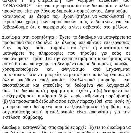
άσκηση
ή
την υπεράσπιση
των
νόμιμων
αξιώσεων
του
ΣΥΝΔΕΣΜΟΥ
είτε για την προστασία των δικαιωμάτων άλλου
προσώπου είτε για λόγους δημοσίου συμφέροντος. Διατηρούμε
καταλόγους
με
άτομα
που
έχουν ζητήσει να «αποκλειστεί» η
περαιτέρω
χρήση
των
προσωπικών
τους
δεδομένων
για
να
βεβαιωθούμε
ότι
ο
περιορισμός
α γίνει
σεβαστός
στο
μέλλον.
Δικαίωμα
στη
φορητότητα :
Έχετε
το δικαίωμα να μεταφέρετε τα
προσωπικά σας δεδομένα
σε
άλλους
υπευθύνους
επεξεργασίας.
Στην
πράξη
αυτό
σημαίνει ότι έχετε τη δυνατότητα να
μεταφέρετε
τις
πληροφορίες
που
τηρούμε
για
εσάς
σε
οποιονδήποτε
τρίτο. Για την εξυπηρέτηση του δικαιώματός σας
αυτού θα σας παρέχουμε τα δεδομένα σας σε δομημένο,
κοινώς
χρησιμοποιούμενο
και
αναγνώσιμο
από
μηχανήματα
μορφότυπο, ώστε να
μπορείτε να μεταφέρετε τα δεδομένα σας σε
άλλον υπεύθυνο επεξεργασίας. Εναλλακτικά μπορούμε
να
αποστείλουμε
και
απευθείας
τα
δεδομένα
για
λογαριασμό
σας.
Το
δικαίωμα στη
φορητότητα
ισχύει για (α) δεδομένα που
επεξεργαζόμαστε αυτόματα (δηλ. χωρίς ανθρώπινη παρέμβαση),
(β) για προσωπικά δεδομένα που έχουν παρασχεθεί
από
εσάς (γ)
για προσωπικά
δεδομένα
που
επεξεργαζόμαστε
στη
βάση
της
συγκατάθεσής σας ή
η επεξεργασία
είναι
απαραίτητη
για
την
εκτέλεση
σύμβασης.
Δικαίωμα
καταγγελίας
στις αρμόδιες αρχές: Έχετε το δικαίωμα να
προβείτε σε καταγγελία
ενώπιον
της
αρμόδιας
εποπτικής
αρχής,