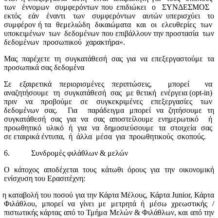
των
έννομων
συμφερόντων που επιδιώκει
ο
ΣΥΝΔΕΣΜΟΣ
εκτός
εάν
έναντι
των
συμφερόντων
αυτών υπερισχύει
το
συμφέρον ή τα
θεμελιώδη
δικαιώματα
και
οι
ελευθερίες
των
υποκειμένων
των
δεδομένων που επιβάλλουν την προστασία
των
δεδομένων
προσωπικού
χαρακτήρα».
Μας παρέχετε τη συγκατάθεσή σας για να επεξεργαστούμε τα
προσωπικά σας δεδομένα
Σε εξαιρετικά περιορισμένες περιπτώσεις,
μπορεί
να
αναζητήσουμε
τη
συγκατάθεσή
σας
με θετική
ενέργεια (
opt
-
in
)
πριν
να
προβούμε
σε
συγκεκριμένες
επεξεργασίες
των
δεδομένων σας.
Για
παράδειγμα μπορεί να ζητήσουμε τη
συγκατάθεσή σας για να σας αποστείλουμε ενημερωτικό
ή
προωθητικό
υλικό
ή
για
να
δημοσιεύσουμε
τα
στοιχεία
σας
σε εταιρικά έντυπα,
ή
άλλα
μέσα
για
προωθητικούς
σκοπούς.
6.
Συνδρομές φιλάθλων & μελών
Ο κάτοχος αποδέχεται τους κάτωθι όρους για την οικονομική
ενίσχυση του Ερασιτέχνη:
η καταβολή του ποσού για την Κάρτα Μέλους, Κάρτα Junior, Κάρτα
Φιλάθλου, μπορεί να γίνει με μετρητά ή μέσω χρεωστικής /
πιστωτικής κάρτας από το Τμήμα Μελών & Φιλάθλων, και από την