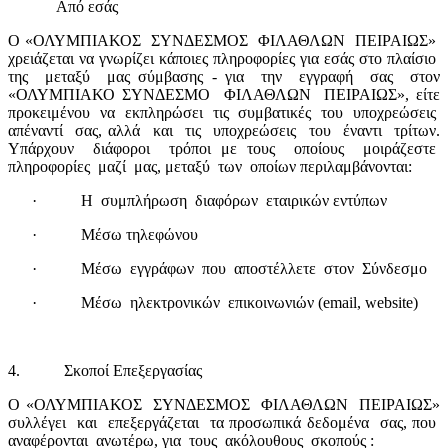
Από εσάς
Ο «ΟΛΥΜΠΙΑΚΟΣ
ΣΥΝΔΕΣΜΟΣ
ΦΙΛΑΘΛΩΝ
ΠΕΙΡΑΙΩΣ»
χρειάζεται να γνωρίζει κάποιες πληροφορίες για εσάς στο πλαίσιο
της
μεταξύ
μας σύμβασης - για
την
εγγραφή
σας
στον
«ΟΛΥΜΠΙΑΚΟ ΣΥΝΔΕΣΜΟ
ΦΙΛΑΘΛΩΝ
ΠΕΙΡΑΙΩΣ», είτε
προκειμένου να εκπληρώσει τις συμβατικές του υποχρεώσεις
απέναντί
σας, αλλά
και
τις
υποχρεώσεις
του
έναντι
τρίτων.
Υπάρχουν
διάφοροι
τρόποι με τους
οποίους
μοιράζεστε
πληροφορίες
μαζί
μας, μεταξύ
των
οποίων περιλαμβάνονται:
·
Η
συμπλήρωση
διαφόρων
εταιρικών εντύπων
·
Μέσω τηλεφώνου
·
Μέσω
εγγράφων
που
αποστέλλετε
στον
Σύνδεσμο
·
Μέσω
ηλεκτρονικών
επικοινωνιών (
email
,
website
)
4.
Σκοποί Επεξεργασίας
Ο «ΟΛΥΜΠΙΑΚΟΣ
ΣΥΝΔΕΣΜΟΣ
ΦΙΛΑΘΛΩΝ
ΠΕΙΡΑΙΩΣ»
συλλέγει
και
επεξεργάζεται
τα προσωπικά δεδομένα
σας, που
αναφέρονται
ανωτέρω, για
τους
ακόλουθους
σκοπούς :