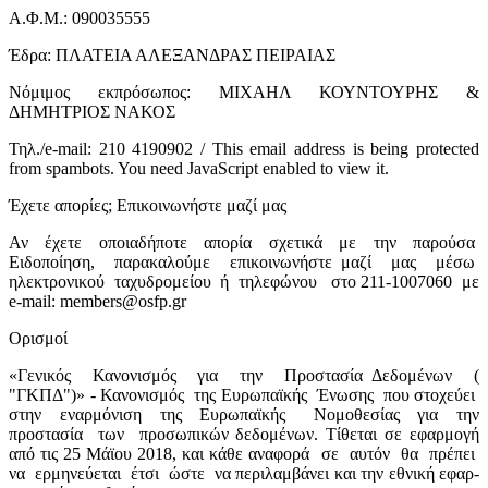
Α.Φ.Μ.: 090035555
Έδρα: ΠΛΑΤΕΙΑ ΑΛΕΞΑΝΔΡΑΣ ΠΕΙΡΑΙΑΣ
Νόμιμος εκπρόσωπος: ΜΙΧΑΗΛ ΚΟΥΝΤΟΥΡΗΣ &
ΔΗΜΗΤΡΙΟΣ ΝΑΚΟΣ
Τηλ./e-mail: 210 4190902 /
This email address is being protected
from spambots. You need JavaScript enabled to view it.
Έχετε απορίες; Επικοινωνήστε μαζί μας
Αν
έχετε
οποιαδήποτε
απορία
σχετικά
με
την
παρούσα
Ειδοποίηση,
παρακαλούμε
επικοινωνήστε μαζί
μας
μέσω
ηλεκτρονικού
ταχυδρομείου
ή
τηλεφώνου
στο 211-1007060
με
e
-
mail
:
members
@
osfp
.
gr
Ορισμοί
«Γενικός
Κανονισμός
για
την
Προστασία Δεδομένων
(
"ΓΚΠΔ")» - Κανονισμός
της Ευρωπαϊκής
Ένωσης
που στοχεύει
στην
εναρμόνιση
της
Ευρωπαϊκής
Νομοθεσίας
για
την
προστασία
των
προσωπικών δεδομένων. Τίθεται σε εφαρμογή
από τις 25 Μάϊου 2018, και κάθε αναφορά
σε
αυτόν
θα
πρέπει
να
ερμηνεύεται
έτσι
ώστε
να περιλαμβάνει και την εθνική εφαρ-