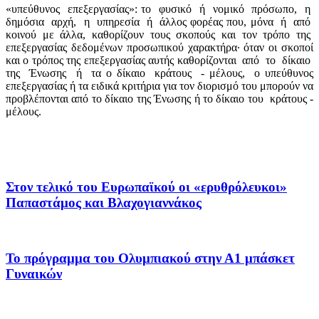
«υπεύθυνος
επεξεργασίας»: το
φυσικό
ή
νομικό
πρόσωπο,
η
δημόσια
αρχή,
η
υπηρεσία
ή
άλλος φορέας που, μόνα
ή
από
κοινού
με
άλλα,
καθορίζουν
τους
σκοπούς
και
τον
τρόπο
της
επεξεργασίας δεδομένων προσωπικού χαρακτήρα· όταν οι σκοποί
και ο τρόπος της επεξεργασίας αυτής καθορίζονται
από
το
δίκαιο
της
Ένωσης
ή
τα ο δίκαιο
κράτους
- μέλους,
ο υπεύθυνος
επεξεργασίας ή τα ειδικά κριτήρια για τον διορισμό του μπορούν να
προβλέπονται από το δίκαιο της Ένωσης ή το δίκαιο του
κράτους -
μέλους.
Στον τελικό του Ευρωπαϊκού οι «ερυθρόλευκοι»
Παπαστάμος και Βλαχογιαννάκος
Το πρόγραμμα του Ολυμπιακού στην Α1 μπάσκετ
Γυναικών