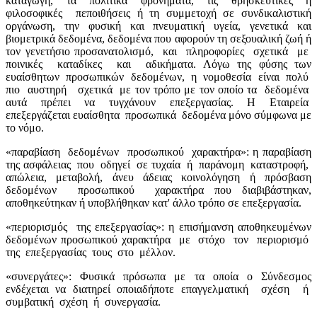
καταγωγή, τα πολιτικά φρονήματα, τις θρησκευτικές ή
φιλοσοφικές
πεποιθήσεις ή τη συμμετοχή σε συνδικαλιστική
οργάνωση, την φυσική και πνευματική υγεία, γενετικά και
βιομετρικά δεδομένα, δεδομένα που αφορούν τη σεξουαλική ζωή ή
τον γενετήσιο προσανατολισμό,
και
πληροφορίες
σχετικά
με
ποινικές
καταδίκες
και
αδικήματα. Λόγω της φύσης των
ευαίσθητων
προσωπικών
δεδομένων,
η
νομοθεσία
είναι
πολύ
πιο
αυστηρή
σχετικά
με τον τρόπο με τον οποίο τα
δεδομένα
αυτά
πρέπει
να
τυγχάνουν
επεξεργασίας.
Η
Εταιρεία
επεξεργάζεται ευαίσθητα
προσωπικά
δεδομένα μόνο σύμφωνα με
το νόμο.
«παραβίαση
δεδομένων
προσωπικού
χαρακτήρα»: η παραβίαση
της ασφάλειας
που
οδηγεί
σε τυχαία
ή
παράνομη
καταστροφή,
απώλεια, μεταβολή, άνευ άδειας κοινολόγηση ή πρόσβαση
δεδομένων
προσωπικού
χαρακτήρα που διαβιβάστηκαν,
αποθηκεύτηκαν ή υποβλήθηκαν κατ' άλλο τρόπο σε επεξεργασία.
«περιορισμός
της επεξεργασίας»: η επισήμανση αποθηκευμένων
δεδομένων προσωπικού χαρακτήρα
με
στόχο
τον
περιορισμό
της
επεξεργασίας
τους
στο
μέλλον.
«συνεργάτες»: Φυσικά πρόσωπα με τα οποία ο Σύνδεσμος
ενδέχεται να διατηρεί οποιαδήποτε επαγγελματική
σχέση
ή
συμβατική
σχέση
ή
συνεργασία.