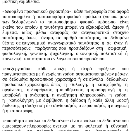
μοστική νομοθεσία.
«δεδομένα προσωπικού χαρακτήρα»: κάθε πληροφορία που αφορά
ταυτοποιημένο ή ταυτοποιήσιμο φυσικό πρόσωπο («υποκείμενο
των δεδομένων»)· το
ταυτοποιήσιμο
φυσικό
πρόσωπο
είναι
εκείνο του οποίου η ταυτότητα μπορεί να εξακριβωθεί, άμεσα ή
έμμεσα, ιδίως μέσω αναφοράς σε αναγνωριστικό στοιχείο
ταυτότητας, όπως
όνομα, σε αριθμό ταυτότητας, σε δεδομένα
θέσης, σε επιγραμμικό
αναγνωριστικό
ταυτότητας
ή
σε
έναν
ή
περισσότερους
παράγοντες που προσιδιάζουν στη
σωματική,
φυσιολογική,
γενετική,
ψυχολογική,
οικονομική,
πολιτιστική
ή
κοινωνική
ταυτότητα του εν λόγω φυσικού προσώπου.
«επεξεργασία»: κάθε πράξη ή σειρά πράξεων που
πραγματοποιείται με ή χωρίς τη χρήση αυτοματοποιημένων μέσων,
σε
δεδομένα
προσωπικού
χαρακτήρα
ή
σε σύνολα
δεδομένων
προσωπικού χαρακτήρα, όπως
η
συλλογή,
η
καταχώριση,
η
οργάνωση,
η διάρθρωση, η αποθήκευση, η προσαρμογή
ή
η
μεταβολή,
η
ανάκτηση,
η
αναζήτηση
πληροφοριών,
η
χρήση,
η
κοινολόγηση με διαβίβαση, η διάδοση ή κάθε άλλη μορφή
διάθεσης, η συσχέτιση ή ο συνδυασμός, ο περιορισμός, η διαγραφή
ή η καταστροφή,
«ευαίσθητα προσωπικά δεδομένα»: είναι προσωπικά δεδομένα που
εμπεριέχουν πληροφορίες σχετικά
με
τη
φυλετική
ή
εθνοτική