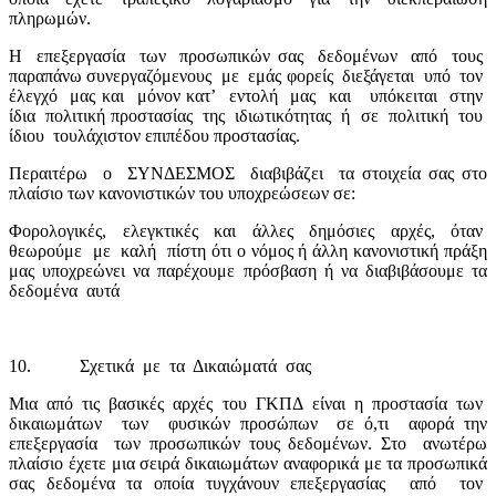
πληρωμών.
Η
επεξεργασία
των
προσωπικών σας
δεδομένων
από
τους
παραπάνω συνεργαζόμενους
με
εμάς φορείς
διεξάγεται
υπό
τον
έλεγχό
μας και
μόνον κατ’
εντολή
μας
και
υπόκειται
στην
ίδια
πολιτική προστασίας
της
ιδιωτικότητας
ή
σε
πολιτική
του
ίδιου
τουλάχιστον επιπέδου προστασίας.
Περαιτέρω
ο
ΣΥΝΔΕΣΜΟΣ
διαβιβάζει
τα στοιχεία σας στο
πλαίσιο των κανονιστικών του υποχρεώσεων σε:
Φορολογικές,
ελεγκτικές
και
άλλες
δημόσιες
αρχές,
όταν
θεωρούμε
με
καλή
πίστη ότι ο νόμος ή άλλη κανονιστική πράξη
μας υποχρεώνει να παρέχουμε πρόσβαση ή να διαβιβάσουμε τα
δεδομένα
αυτά
10.
Σχετικά
με
τα
Δικαιώματά
σας
Μια
από
τις
βασικές
αρχές
του
ΓΚΠΔ
είναι
η
προστασία
των
δικαιωμάτων
των
φυσικών προσώπων
σε ό,τι
αφορά την
επεξεργασία
των προσωπικών τους δεδομένων. Στο
ανωτέρω
πλαίσιο έχετε μια σειρά δικαιωμάτων αναφορικά με τα προσωπικά
σας δεδομένα τα οποία τυγχάνουν επεξεργασίας
από
τον