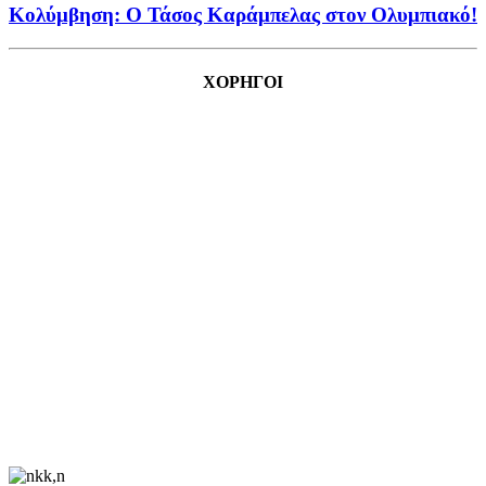
Κολύμβηση: Ο Τάσος Καράμπελας στον Ολυμπιακό!
ΧΟΡΗΓΟΙ