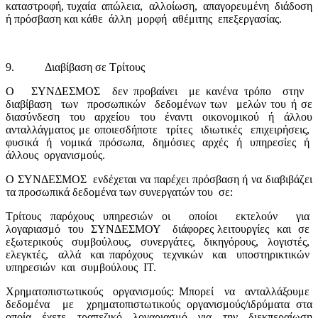
καταστροφή, τυχαία
απώλεια,
αλλοίωση,
απαγορευμένη
διάδοση
ή πρόσβαση και κάθε
άλλη
μορφή
αθέμιτης
επεξεργασίας.
9.
Διαβίβαση σε Τρίτους
Ο
ΣΥΝΔΕΣΜΟΣ
δεν προβαίνει
με κανένα τρόπο
στην
διαβίβαση
των
προσωπικών
δεδομένων των
μελών του ή σε
διασύνδεση του αρχείου του έναντι οικονομικού ή άλλου
ανταλλάγματος με οποιεσδήποτε
τρίτες
ιδιωτικές
επιχειρήσεις,
φυσικά
ή
νομικά
πρόσωπα,
δημόσιες
αρχές
ή
υπηρεσίες
ή
άλλους
οργανισμούς.
Ο ΣΥΝΔΕΣΜΟΣ
ενδέχεται να παρέχει πρόσβαση ή να διαβιβάζει
τα προσωπικά δεδομένα των συνεργατών του
σε:
Τρίτους παρόχους υπηρεσιών οι
οποίοι
εκτελούν
για
λογαριασμό
του
ΣΥΝΔΕΣΜΟΥ
διάφορες λειτουργίες
και
σε
εξωτερικούς
συμβούλους,
συνεργάτες,
δικηγόρους,
λογιστές,
ελεγκτές,
αλλά
και παρόχους
τεχνικών
και
υποστηρικτικών
υπηρεσιών
και
συμβούλους
ΙΤ.
Χρηματοπιστωτικούς
οργανισμούς: Μπορεί
να
ανταλλάξουμε
δεδομένα
με
χρηματοπιστωτικούς οργανισμούς/ιδρύματα στα
οποία έχετε τραπεζικό λογαριασμό για την διεκπεραίωση