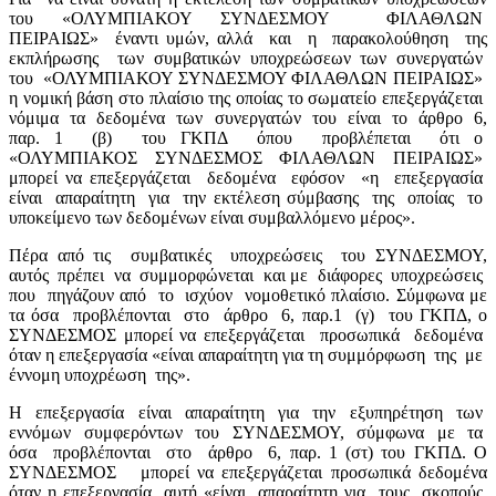
του «ΟΛΥΜΠΙΑΚΟΥ ΣΥΝΔΕΣΜΟΥ
ΦΙΛΑΘΛΩΝ
ΠΕΙΡΑΙΩΣ»
έναντι υμών, αλλά
και
η
παρακολούθηση
της
εκπλήρωσης
των συμβατικών υποχρεώσεων των συνεργατών
του
«ΟΛΥΜΠΙΑΚΟΥ ΣΥΝΔΕΣΜΟΥ ΦΙΛΑΘΛΩΝ ΠΕΙΡΑΙΩΣ»
η νομική βάση στο πλαίσιο της οποίας το σωματείο επεξεργάζεται
νόμιμα
τα
δεδομένα
των
συνεργατών
του
είναι
το
άρθρο
6,
παρ. 1
(β)
του ΓΚΠΔ
όπου
προβλέπεται
ότι ο
«ΟΛΥΜΠΙΑΚΟΣ
ΣΥΝΔΕΣΜΟΣ
ΦΙΛΑΘΛΩΝ
ΠΕΙΡΑΙΩΣ»
μπορεί να επεξεργάζεται
δεδομένα
εφόσον
«η
επεξεργασία
είναι
απαραίτητη
για
την εκτέλεση σύμβασης
της
οποίας
το
υποκείμενο των δεδομένων είναι συμβαλλόμενο μέρος».
Πέρα από τις
συμβατικές
υποχρεώσεις
του ΣΥΝΔΕΣΜΟΥ,
αυτός
πρέπει
να
συμμορφώνεται
και με
διάφορες
υποχρεώσεις
που
πηγάζουν από
το
ισχύον
νομοθετικό πλαίσιο. Σύμφωνα με
τα όσα
προβλέπονται
στο
άρθρο
6, παρ.1
(γ)
του ΓΚΠΔ, ο
ΣΥΝΔΕΣΜΟΣ μπορεί να επεξεργάζεται
προσωπικά
δεδομένα
όταν η επεξεργασία «είναι απαραίτητη για τη συμμόρφωση
της
με
έννομη υποχρέωση
της».
Η
επεξεργασία
είναι
απαραίτητη
για
την
εξυπηρέτηση
των
εννόμων
συμφερόντων
του
ΣΥΝΔΕΣΜΟΥ,
σύμφωνα
με
τα
όσα
προβλέπονται
στο
άρθρο
6, παρ. 1 (στ) του ΓΚΠΔ. Ο
ΣΥΝΔΕΣΜΟΣ
μπορεί να επεξεργάζεται προσωπικά δεδομένα
όταν η επεξεργασία
αυτή «είναι
απαραίτητη για
τους
σκοπούς