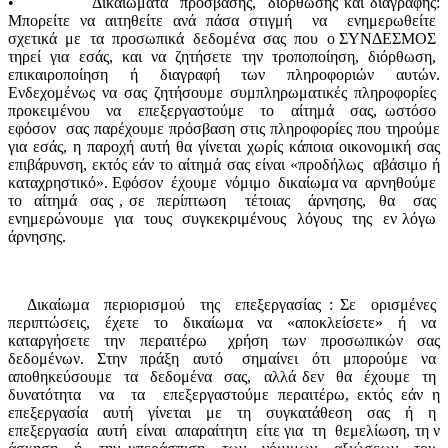
•
Δικαιώματα
πρόσβασης,
διόρθωσης και διαγραφής:
Μπορείτε να αιτηθείτε ανά πάσα στιγμή
να
ενημερωθείτε
σχετικά
με
τα
προσωπικά
δεδομένα
σας
που
ο ΣΥΝΔΕΣΜΟΣ
τηρεί
για
εσάς,
και
να
ζητήσετε
την
τροποποίηση,
διόρθωση,
επικαιροποίηση ή διαγραφή των πληροφοριών αυτών.
Ενδεχομένως να σας ζητήσουμε συμπληρωματικές πληροφορίες
προκειμένου
να
επεξεργαστούμε
το
αίτημά
σας, ωστόσο
εφόσον
σας παρέχουμε πρόσβαση στις πληροφορίες που τηρούμε
για εσάς, η παροχή αυτή θα γίνεται χωρίς κάποια οικονομική σας
επιβάρυνση, εκτός εάν το αίτημά σας είναι «προδήλως
αβάσιμο ή
καταχρηστικό». Εφόσον
έχουμε
νόμιμο
δικαίωμα να
αρνηθούμε
το
αίτημά
σας , σε
περίπτωση
τέτοιας
άρνησης,
θα
σας
ενημερώνουμε
για
τους
συγκεκριμένους
λόγους
της
εν λόγω
άρνησης.
Δικαίωμα
περιορισμού
της
επεξεργασίας : Σε
ορισμένες
περιπτώσεις,
έχετε
το
δικαίωμα
να
«αποκλείσετε»
ή
να
καταργήσετε
την
περαιτέρω
χρήση
των
προσωπικών
σας
δεδομένων.
Στην
πράξη
αυτό
σημαίνει
ότι
μπορούμε
να
αποθηκεύσουμε
τα
δεδομένα
σας,
αλλά δεν
θα
έχουμε
τη
δυνατότητα
να
τα
επεξεργαστούμε περαιτέρω, εκτός εάν η
επεξεργασία
αυτή
γίνεται
με
τη
συγκατάθεση
σας
ή
η
επεξεργασία
αυτή
είναι
απαραίτητη
είτε για
τη
θεμελίωση, τη ν