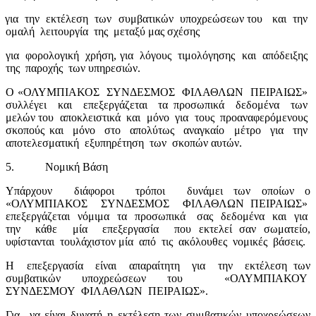
για
την
εκτέλεση
των
συμβατικών
υποχρεώσεων του
και
την
ομαλή
λειτουργία
της
μεταξύ μας σχέσης
για
φορολογική
χρήση, για
λόγους
τιμολόγησης
και
απόδειξης
της
παροχής
των υπηρεσιών.
Ο «ΟΛΥΜΠΙΑΚΟΣ
ΣΥΝΔΕΣΜΟΣ
ΦΙΛΑΘΛΩΝ
ΠΕΙΡΑΙΩΣ»
συλλέγει
και
επεξεργάζεται
τα προσωπικά
δεδομένα
των
μελών του
αποκλειστικά
και
μόνο
για
τους
προαναφερόμενους
σκοπούς και
μόνο
στο
απολύτως
αναγκαίο
μέτρο
για
την
αποτελεσματική
εξυπηρέτηση
των
σκοπών αυτών.
5.
Νομική Βάση
Υπάρχουν
διάφοροι
τρόποι
δυνάμει των οποίων ο
«ΟΛΥΜΠΙΑΚΟΣ
ΣΥΝΔΕΣΜΟΣ
ΦΙΛΑΘΛΩΝ ΠΕΙΡΑΙΩΣ»
επεξεργάζεται
νόμιμα
τα
προσωπικά
σας
δεδομένα
και
για
την
κάθε
μία
επεξεργασία
που εκτελεί σαν σωματείο,
υφίστανται
τουλάχιστον μία
από
τις
ακόλουθες
νομικές
βάσεις.
Η
επεξεργασία
είναι
απαραίτητη
για
την
εκτέλεση των
συμβατικών υποχρεώσεων του
«ΟΛΥΜΠΙΑΚΟΥ
ΣΥΝΔΕΣΜΟΥ
ΦΙΛΑΘΛΩΝ
ΠΕΙΡΑΙΩΣ».
Για
να είναι δυνατή η εκτέλεση των συμβατικών υποχρεώσεων