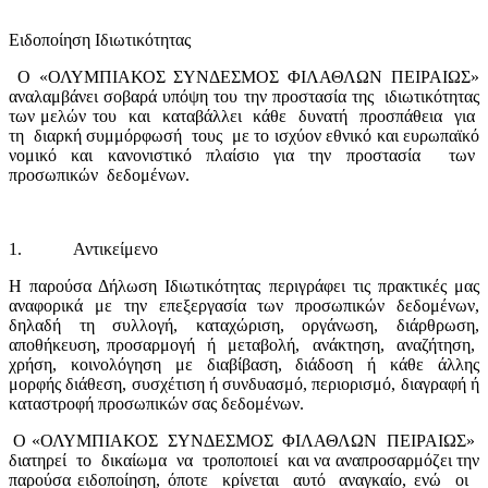
Ειδοποίηση Ιδιωτικότητας
Ο «ΟΛΥΜΠΙΑΚΟΣ ΣΥΝΔΕΣΜΟΣ ΦΙΛΑΘΛΩΝ ΠΕΙΡΑΙΩΣ»
αναλαμβάνει σοβαρά υπόψη του την προστασία της
ιδιωτικότητας
των μελών του
και
καταβάλλει
κάθε
δυνατή
προσπάθεια
για
τη
διαρκή συμμόρφωσή
τους
με το ισχύον εθνικό και ευρωπαϊκό
νομικό και κανονιστικό πλαίσιο για την προστασία
των
προσωπικών
δεδομένων.
1.
Αντικείμενο
Η παρούσα Δήλωση Ιδιωτικότητας περιγράφει τις πρακτικές μας
αναφορικά με την επεξεργασία των προσωπικών δεδομένων,
δηλαδή τη συλλογή, καταχώριση, οργάνωση, διάρθρωση,
αποθήκευση, προσαρμογή
ή
μεταβολή,
ανάκτηση,
αναζήτηση,
χρήση,
κοινολόγηση
με
διαβίβαση,
διάδοση
ή
κάθε
άλλης
μορφής διάθεση, συσχέτιση ή συνδυασμό, περιορισμό, διαγραφή ή
καταστροφή προσωπικών σας δεδομένων.
Ο «ΟΛΥΜΠΙΑΚΟΣ
ΣΥΝΔΕΣΜΟΣ
ΦΙΛΑΘΛΩΝ
ΠΕΙΡΑΙΩΣ»
διατηρεί
το
δικαίωμα
να
τροποποιεί
και να αναπροσαρμόζει την
παρούσα ειδοποίηση, όποτε
κρίνεται
αυτό
αναγκαίο, ενώ
οι