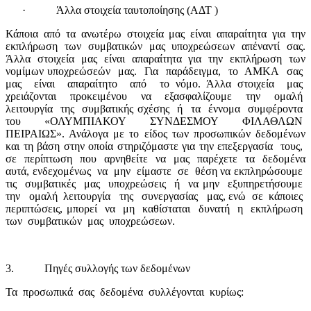
·
Άλλα στοιχεία ταυτοποίησης (ΑΔΤ )
Κάποια από τα ανωτέρω στοιχεία μας είναι απαραίτητα για την
εκπλήρωση των συμβατικών μας υποχρεώσεων απέναντί σας.
Άλλα στοιχεία μας είναι απαραίτητα για την εκπλήρωση των
νομίμων υποχρεώσεών
μας.
Για
παράδειγμα,
το
ΑΜΚΑ
σας
μας
είναι
απαραίτητο
από
το νόμο. Άλλα στοιχεία
μας
χρειάζονται
προκειμένου
να
εξασφαλίζουμε
την
ομαλή
λειτουργία
της
συμβατικής σχέσης
ή
τα
έννομα
συμφέροντα
του
«ΟΛΥΜΠΙΑΚΟΥ
ΣΥΝΔΕΣΜΟΥ
ΦΙΛΑΘΛΩΝ
ΠΕΙΡΑΙΩΣ». Ανάλογα με το είδος των προσωπικών δεδομένων
και τη βάση στην οποία στηριζόμαστε για την επεξεργασία
τους,
σε
περίπτωση
που
αρνηθείτε
να
μας
παρέχετε
τα
δεδομένα
αυτά, ενδεχομένως
να
μην
είμαστε
σε
θέση να εκπληρώσουμε
τις
συμβατικές
μας
υποχρεώσεις
ή
να μην
εξυπηρετήσουμε
την
ομαλή
λειτουργία
της
συνεργασίας
μας, ενώ
σε
κάποιες
περιπτώσεις, μπορεί
να
μη
καθίσταται
δυνατή
η
εκπλήρωση
των
συμβατικών
μας
υποχρεώσεων.
3.
Πηγές συλλογής των δεδομένων
Τα
προσωπικά
σας
δεδομένα
συλλέγονται
κυρίως: